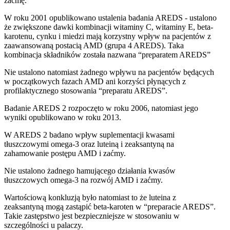
zaćmę.
W roku 2001 opublikowano ustalenia badania AREDS - ustalono
że zwiększone dawki kombinacji witaminy C, witaminy E, beta-
karotenu, cynku i miedzi mają korzystny wpływ na pacjentów z
zaawansowaną postacią AMD (grupa 4 AREDS). Taka
kombinacja składników została nazwana “preparatem AREDS”
Nie ustalono natomiast żadnego wpływu na pacjentów będących
w początkowych fazach AMD ani korzyści płynących z
profilaktycznego stosowania “preparatu AREDS”.
Badanie AREDS 2 rozpoczęto w roku 2006, natomiast jego
wyniki opublikowano w roku 2013.
W AREDS 2 badano wpływ suplementacji kwasami
tłuszczowymi omega-3 oraz luteiną i zeaksantyną na
zahamowanie postępu AMD i zaćmy.
Nie ustalono żadnego hamującego działania kwasów
tłuszczowych omega-3 na rozwój AMD i zaćmy.
Wartościową konkluzją było natomiast to że luteina z
zeaksantyną mogą zastąpić beta-karoten w “preparacie AREDS”.
Takie zastępstwo jest bezpieczniejsze w stosowaniu w
szczególności u palaczy.