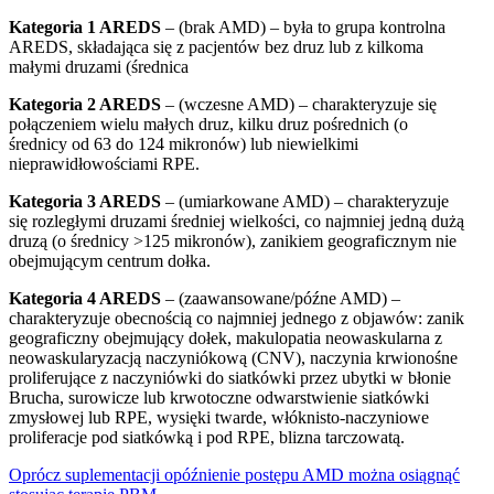
Kategoria 1 AREDS
– (brak AMD) – była to grupa kontrolna
AREDS, składająca się z pacjentów bez druz lub z kilkoma
małymi druzami (średnica
Kategoria 2 AREDS
– (wczesne AMD) – charakteryzuje się
połączeniem wielu małych druz, kilku druz pośrednich (o
średnicy od 63 do 124 mikronów) lub niewielkimi
nieprawidłowościami RPE.
Kategoria 3 AREDS
– (umiarkowane AMD) – charakteryzuje
się rozległymi druzami średniej wielkości, co najmniej jedną dużą
druzą (o średnicy >125 mikronów), zanikiem geograficznym nie
obejmującym centrum dołka.
Kategoria 4 AREDS
– (zaawansowane/późne AMD) –
charakteryzuje obecnością co najmniej jednego z objawów: zanik
geograficzny obejmujący dołek, makulopatia neowaskularna z
neowaskularyzacją naczyniókową (CNV), naczynia krwionośne
proliferujące z naczyniówki do siatkówki przez ubytki w błonie
Brucha, surowicze lub krwotoczne odwarstwienie siatkówki
zmysłowej lub RPE, wysięki twarde, włóknisto-naczyniowe
proliferacje pod siatkówką i pod RPE, blizna tarczowatą.
Oprócz suplementacji opóźnienie postępu AMD można osiągnąć