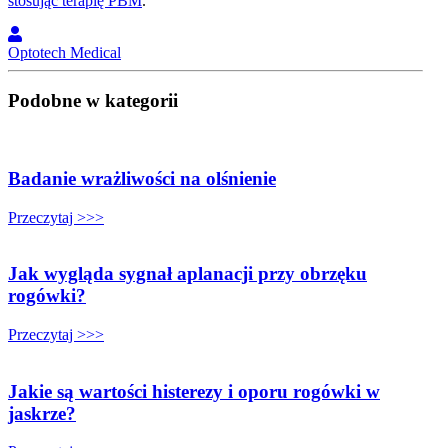
stosując terapię PBM
.
Optotech Medical
Podobne w kategorii
Badanie wrażliwości na olśnienie
Przeczytaj >>>
Jak wygląda sygnał aplanacji przy obrzęku
rogówki?
Przeczytaj >>>
Jakie są wartości histerezy i oporu rogówki w
jaskrze?