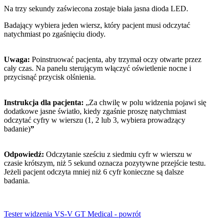
Na trzy sekundy zaświecona zostaje biała jasna dioda LED.
Badający wybiera jeden wiersz, który pacjent musi odczytać
natychmiast po zgaśnięciu diody.
Uwaga:
Poinstruować pacjenta, aby trzymał oczy otwarte przez
cały czas. Na panelu sterującym włączyć oświetlenie nocne i
przycisnąć przycisk olśnienia.
Instrukcja dla pacjenta:
„Za chwilę w polu widzenia pojawi się
dodatkowe jasne światło, kiedy zgaśnie proszę natychmiast
odczytać cyfry w wierszu (1, 2 lub 3, wybiera prowadzący
badanie)
”
Odpowiedź:
Odczytanie sześciu z siedmiu cyfr w wierszu w
czasie krótszym, niż 5 sekund oznacza pozytywne przejście testu.
Jeżeli pacjent odczyta mniej niż 6 cyfr konieczne są dalsze
badania.
Tester widzenia VS-V GT Medical - powrót