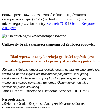
Poniżej przedstawiono zależność ciśnienia rogówkowo
skompensowanego (IOPcc) w funkcji grubości rogówki
mierzonego przez tonometry
Reichetr 7CR
i
Ocular Response
Analyzer
.
Całkowity brak zależności ciśnienia od grubości rogówki.
Błąd wprowadzany korekcją grubości rogówki jest
nieistotny, ponieważ korekcja nie jest już dłużej potrzebna
„Korekcja ciśnienia grubością rogówki oparta na stałym algorytmie jest
prawie na pewno błędna dla większości pacjentów i jest próbą
zwiększenia dokładności przyrządu, który jest nieprecyzyjny od
momentu swojego powstania (tonometr Goldmann'a), jednak z
”
pewnością próbą nieudaną.
James Brandt, Director of Glaucoma Services, UC Davis
Na podstawie:
„Reichert Ocular Response Analyzer Measures Corneal
Biomechanical Properties and IOP