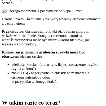
oczach)
Czarna linia to uśrednienie - tak skorygowałby ciśnienie tonometr
z pachymetrem.
Przykładowo:
dla grubości rogówki ok. 550mm algorytm
wskaże wartość obwiedzioną na czerwono, natomiast
wartość rzeczywista może być niższa – kolor niebieski, jak i
wyższa – kolor zielony.
Kompensacja ciśnienia grubością rogówki może być
obarczona błędem co do:
wielkości korekcji (dodać tyle, ile jest zaznaczone na żółto,
czy na zielono?)
znaku (+/-) - w przypadku niebieskiego zaznaczenia
ciśnienie należałoby odjąć,
w przypadku zielonego dodać.
W takim razie co teraz?