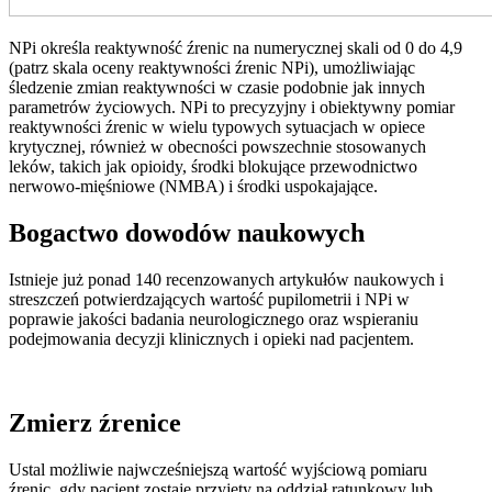
NPi określa reaktywność źrenic na numerycznej skali od 0 do 4,9
(patrz skala oceny reaktywności źrenic NPi), umożliwiając
śledzenie zmian reaktywności w czasie podobnie jak innych
parametrów życiowych. NPi to precyzyjny i obiektywny pomiar
reaktywności źrenic w wielu typowych sytuacjach w opiece
krytycznej, również w obecności powszechnie stosowanych
leków, takich jak opioidy, środki blokujące przewodnictwo
nerwowo-mięśniowe (NMBA) i środki uspokajające.
Bogactwo dowodów naukowych
Istnieje już ponad 140 recenzowanych artykułów naukowych i
streszczeń potwierdzających wartość pupilometrii i NPi w
poprawie jakości badania neurologicznego oraz wspieraniu
podejmowania decyzji klinicznych i opieki nad pacjentem.
Zmierz źrenice
Ustal możliwie najwcześniejszą wartość wyjściową pomiaru
źrenic, gdy pacjent zostaje przyjęty na oddział ratunkowy lub