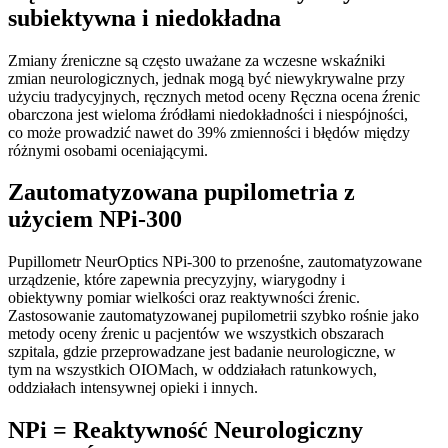
subiektywna i niedokładna
Zmiany źreniczne są często uważane za wczesne wskaźniki
zmian neurologicznych, jednak mogą być niewykrywalne przy
użyciu tradycyjnych, ręcznych metod oceny Ręczna ocena źrenic
obarczona jest wieloma źródłami niedokładności i niespójności,
co może prowadzić nawet do 39% zmienności i błędów między
różnymi osobami oceniającymi.
Zautomatyzowana pupilometria z
użyciem NPi-300
Pupillometr NeurOptics NPi-300 to przenośne, zautomatyzowane
urządzenie, które zapewnia precyzyjny, wiarygodny i
obiektywny pomiar wielkości oraz reaktywności źrenic.
Zastosowanie zautomatyzowanej pupilometrii szybko rośnie jako
metody oceny źrenic u pacjentów we wszystkich obszarach
szpitala, gdzie przeprowadzane jest badanie neurologiczne, w
tym na wszystkich OIOMach, w oddziałach ratunkowych,
oddziałach intensywnej opieki i innych.
NPi = Reaktywność Neurologiczny