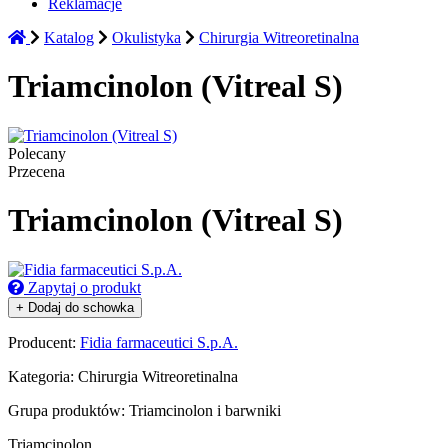
Reklamacje
Katalog
Okulistyka
Chirurgia Witreoretinalna
Triamcinolon (Vitreal S)
Polecany
Przecena
Triamcinolon (Vitreal S)
Zapytaj o produkt
+ Dodaj do schowka
Producent:
Fidia farmaceutici S.p.A.
Kategoria:
Chirurgia Witreoretinalna
Grupa produktów:
Triamcinolon i barwniki
Triamcinolon