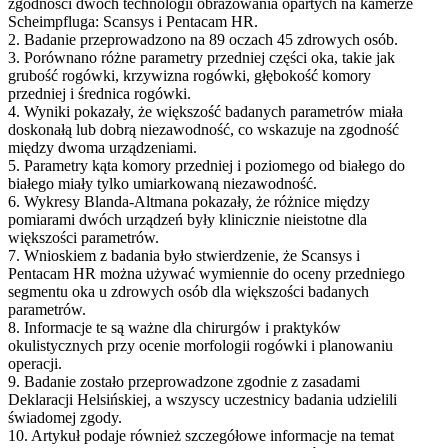
zgodności dwóch technologii obrazowania opartych na kamerze
Scheimpfluga: Scansys i Pentacam HR.
2. Badanie przeprowadzono na 89 oczach 45 zdrowych osób.
3. Porównano różne parametry przedniej części oka, takie jak
grubość rogówki, krzywizna rogówki, głębokość komory
przedniej i średnica rogówki.
4. Wyniki pokazały, że większość badanych parametrów miała
doskonałą lub dobrą niezawodność, co wskazuje na zgodność
między dwoma urządzeniami.
5. Parametry kąta komory przedniej i poziomego od białego do
białego miały tylko umiarkowaną niezawodność.
6. Wykresy Blanda-Altmana pokazały, że różnice między
pomiarami dwóch urządzeń były klinicznie nieistotne dla
większości parametrów.
7. Wnioskiem z badania było stwierdzenie, że Scansys i
Pentacam HR można używać wymiennie do oceny przedniego
segmentu oka u zdrowych osób dla większości badanych
parametrów.
8. Informacje te są ważne dla chirurgów i praktyków
okulistycznych przy ocenie morfologii rogówki i planowaniu
operacji.
9. Badanie zostało przeprowadzone zgodnie z zasadami
Deklaracji Helsińskiej, a wszyscy uczestnicy badania udzielili
świadomej zgody.
10. Artykuł podaje również szczegółowe informacje na temat