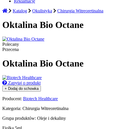
Reklamacje
Katalog
Okulistyka
Chirurgia Witreoretinalna
Oktalina Bio Octane
Polecany
Przecena
Oktalina Bio Octane
Zapytaj o produkt
+ Dodaj do schowka
Producent:
Biotech Healthcare
Kategoria:
Chirurgia Witreoretinalna
Grupa produktów:
Oleje i dekaliny
Fiolka 5ml