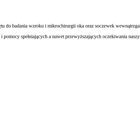
zętu do badania wzroku i mikrochirurgii oka oraz soczewek wewnątrzg
gi i pomocy spełniających a nawet przewyższających oczekiwania nasz