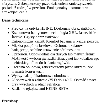
sferyczną. Zabezpieczony przed działaniem zanieczyszczeń,
posiada 5 rodzajów przesłon. Funkcjonalny instrument w
atrakcyjnej cenie.
Dane techniczne
Precyzyjna optyka HEINE. Doskonały obraz siatkówki.
Ksenonowo-halogenowa technologia XHL. Jasne, białe
światło. Czysty obraz siatkówki.
Ergonomiczny kształt. Komfort badania w każdej pozycji.
Miękka podpórka brwiowa. Ochrona okularów
badającego, stabilne ustawienie oftalmoskopu.
5 przesłon. Odpowiednie dla dużych lub małych źrenic.
Możliwość wyboru gwiazdki fiksacyjnej lub kobaltowego
niebieskiego filtra do badania rogówki.
Szczelna obudowa, zabezpieczony przed kurzem. Nie
wymaga konserwacji.
Wytrzymała polikarbonowa obudowa.
28 soczewek o zakresie -35 D do +40 D. Ostrość nawet
przy wysokich wadach refrakcji.
Zasilanie rękojeściami HEINE BETA
Przesłony