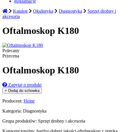
Reklamacje
Katalog
Okulistyka
Diagnostyka
Sprzęt drobny i
akcesoria
Oftalmoskop K180
Polecany
Przecena
Oftalmoskop K180
Zapytaj o produkt
+ Dodaj do schowka
Producent:
Heine
Kategoria:
Diagnostyka
Grupa produktów:
Sprzęt drobny i akcesoria
Konwencjonalny, bardzo dobrej jakości oftalmoskop z optyką