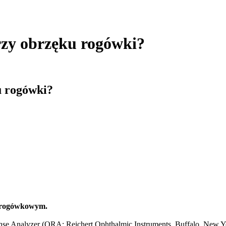
rzy obrzęku rogówki?
u rogówki?
em rogówkowym.
nse Analyzer (ORA; Reichert Ophthalmic Instruments, Buffalo, New 