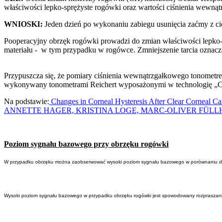
właściwości lepko-sprężyste rogówki oraz wartości ciśnienia we
WNIOSKI:
Jeden dzień po wykonaniu zabiegu usunięcia zaćmy z c
Pooperacyjny obrzęk rogówki prowadzi do zmian właściwości lepko-sp
materiału - w tym przypadku w rogówce. Zmniejszenie tarcia oznacza
Przypuszcza się, że pomiary ciśnienia wewnątrzgałkowego tonomet
wykonywany tonometrami Reichert wyposażonymi w technologię „Corn
Na podstawie:
Changes in Corneal Hysteresis After Clear Corneal Ca
ANNETTE HAGER, KRISTINA LOGE, MARC-OLIVER FÜL
Poziom sygnału bazowego przy obrzęku rogówki
W przypadku obrzęku można zaobserwować wysoki poziom sygnału bazowego w porównaniu d
Wysoki poziom sygnału bazowego w przypadku obrzęku rogówki jest spowodowany rozpraszaniem ś