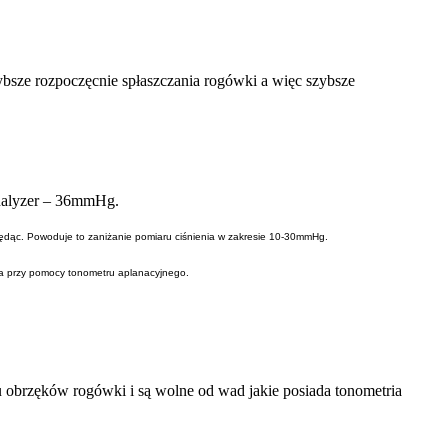
sze rozpoczęcnie spłaszczania rogówki a więc szybsze
nalyzer – 36mmHg.
 będąc. Powoduje to zaniżanie pomiaru ciśnienia w zakresie 10-30mmHg.
nia przy pomocy tonometru aplanacyjnego.
obrzęków rogówki i są wolne od wad jakie posiada tonometria