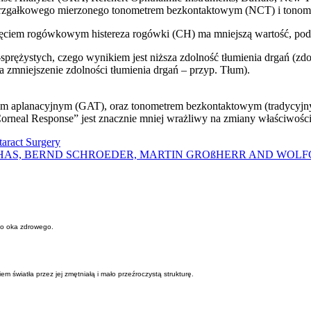
wnątrzgałkowego mierzonego tonometrem bezkontaktowym (NCT) i ton
ięciem rogówkowym histereza rogówki (CH) ma mniejszą wartość, podc
rężystych, czego wynikiem jest niższa zdolność tłumienia drgań (zdo
 zmniejszenie zdolności tłumienia drgań – przyp. Tłum).
rem aplanacyjnym (GAT), oraz tonometrem bezkontaktowym (tradycyj
eal Response” jest znacznie mniej wrażliwy na zmiany właściwości 
taract Surgery
LHAS, BERND SCHROEDER, MARTIN GROßHERR AND WOL
o oka zdrowego.
wiatła przez jej zmętniałą i mało przeźroczystą strukturę.