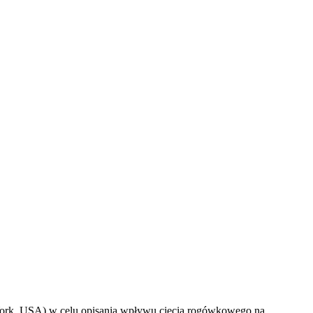
York, USA) w celu opisania wpływu cięcia rogówkowego na