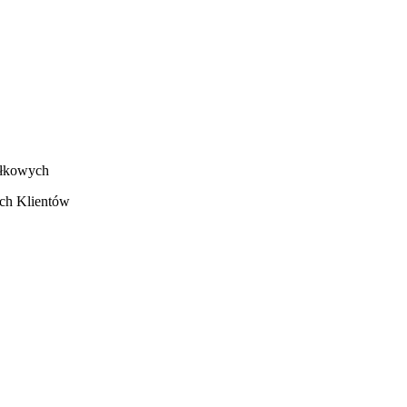
ałkowych
ych Klientów