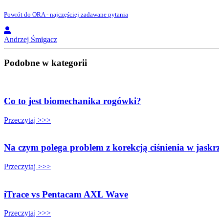
Powrót do ORA - najczęściej zadawane pytania
Andrzej Śmigacz
Podobne w kategorii
Co to jest biomechanika rogówki?
Przeczytaj >>>
Na czym polega problem z korekcją ciśnienia w jaskr
Przeczytaj >>>
iTrace vs Pentacam AXL Wave
Przeczytaj >>>