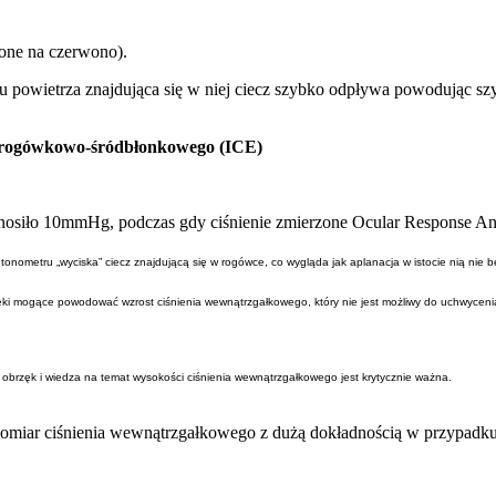
zone na czerwono).
wietrza znajdująca się w niej ciecz szybko odpływa powodując szyb
wo-rogówkowo-śródbłonkowego (ICE)
nosiło 10mmHg, podczas gdy ciśnienie zmierzone Ocular Response A
onometru „wyciska” ciecz znajdującą się w rogówce, co wygląda jak aplanacja w istocie nią nie
e leki mogące powodować wzrost ciśnienia wewnątrzgałkowego, który nie jest możliwy do uchwyce
 obrzęk i wiedza na temat wysokości ciśnienia wewnątrzgałkowego jest krytycznie ważna.
omiar ciśnienia wewnątrzgałkowego z dużą dokładnością w przypadku 