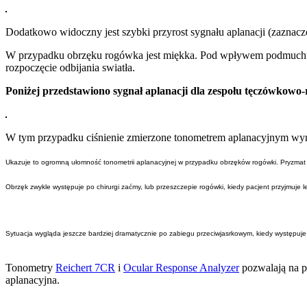
Dodatkowo widoczny jest szybki przyrost sygnału aplanacji (zaznac
W przypadku obrzęku rogówka jest miękka. Pod wpływem podmuchu po
rozpoczęcie odbijania swiatła.
Poniżej przedstawiono sygnał aplanacji dla zespołu tęczówko
W tym przypadku ciśnienie zmierzone tonometrem aplanacyjnym wy
Ukazuje to ogromną ułomność tonometrii aplanacyjnej w przypadku obrzęków rogówki. Pryzmat t
Obrzęk zwykle występuje po chirurgi zaćmy, lub przeszczepie rogówki, kiedy pacjent przyjmuj
Sytuacja wygląda jeszcze bardziej dramatycznie po zabiegu przeciwjasrkowym, kiedy występuje
Tonometry
Reichert 7CR
i
Ocular Response Analyzer
pozwalają na p
aplanacyjna.