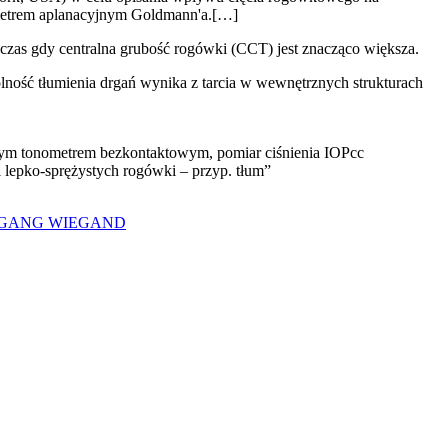
ometrem aplanacyjnym Goldmann'a.[…]
zas gdy centralna grubość rogówki (CCT) jest znacząco większa.
lność tłumienia drgań wynika z tarcia w wewnętrznych strukturach
nym tonometrem bezkontaktowym, pomiar ciśnienia IOPcc
lepko-sprężystych rogówki – przyp. tłum”
FGANG WIEGAND