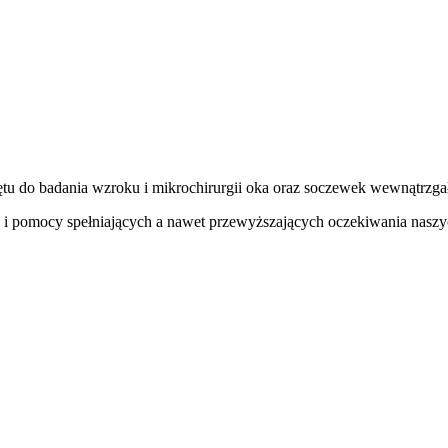
zętu do badania wzroku i mikrochirurgii oka oraz soczewek wewnątrzg
gi i pomocy spełniających a nawet przewyższających oczekiwania nasz