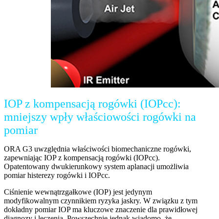
IOP z kompensacją rogówki (IOPcc):
mniejszy wpły właściowości rogówki na
pomiar
ORA G3 uwzględnia właściwości biomechaniczne rogówki,
zapewniając IOP z kompensacją rogówki (IOPcc).
Opatentowany dwukierunkowy system aplanacji umożliwia
pomiar histerezy rogówki i IOPcc.
Ciśnienie wewnątrzgałkowe (IOP) jest jedynym
modyfikowalnym czynnikiem ryzyka jaskry. W związku z tym
dokładny pomiar IOP ma kluczowe znaczenie dla prawidłowej
diagnozy i leczenia. Powszechnie jednak wiadomo, że