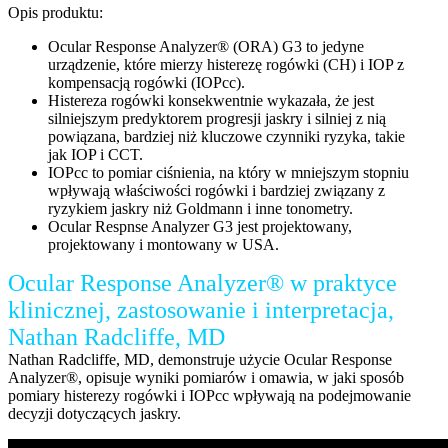
Opis produktu:
Ocular Response Analyzer® (ORA) G3 to jedyne
urządzenie, które mierzy histerezę rogówki (CH) i IOP z
kompensacją rogówki (IOPcc).
Histereza rogówki konsekwentnie wykazała, że jest
silniejszym predyktorem progresji jaskry i silniej z nią
powiązana, bardziej niż kluczowe czynniki ryzyka, takie
jak IOP i CCT.
IOPcc to pomiar ciśnienia, na który w mniejszym stopniu
wpływają właściwości rogówki i bardziej związany z
ryzykiem jaskry niż Goldmann i inne tonometry.
Ocular Respnse Analyzer G3 jest projektowany,
projektowany i montowany w USA.
Ocular Response Analyzer® w praktyce
klinicznej, zastosowanie i interpretacja,
Nathan Radcliffe, MD
Nathan Radcliffe, MD, demonstruje użycie Ocular Response
Analyzer®, opisuje wyniki pomiarów i omawia, w jaki sposób
pomiary histerezy rogówki i IOPcc wpływają na podejmowanie
decyzji dotyczących jaskry.