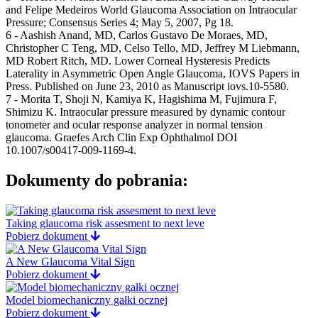
and Felipe Medeiros World Glaucoma Association on Intraocular
Pressure; Consensus Series 4; May 5, 2007, Pg 18.
6 - Aashish Anand, MD, Carlos Gustavo De Moraes, MD,
Christopher C Teng, MD, Celso Tello, MD, Jeffrey M Liebmann,
MD Robert Ritch, MD. Lower Corneal Hysteresis Predicts
Laterality in Asymmetric Open Angle Glaucoma, IOVS Papers in
Press. Published on June 23, 2010 as Manuscript iovs.10-5580.
7 - Morita T, Shoji N, Kamiya K, Hagishima M, Fujimura F,
Shimizu K. Intraocular pressure measured by dynamic contour
tonometer and ocular response analyzer in normal tension
glaucoma. Graefes Arch Clin Exp Ophthalmol DOI
10.1007/s00417-009-1169-4.
Dokumenty do pobrania:
Taking glaucoma risk assesment to next leve
Pobierz dokument
A New Glaucoma Vital Sign
Pobierz dokument
Model biomechaniczny gałki ocznej
Pobierz dokument