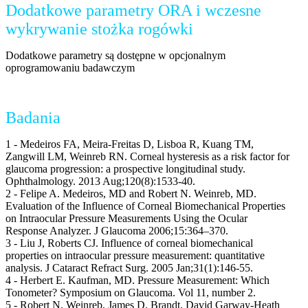
Dodatkowe parametry ORA i wczesne
wykrywanie stożka rogówki
Dodatkowe parametry są dostępne w opcjonalnym
oprogramowaniu badawczym
Badania
1 - Medeiros FA, Meira-Freitas D, Lisboa R, Kuang TM,
Zangwill LM, Weinreb RN. Corneal hysteresis as a risk factor for
glaucoma progression: a prospective longitudinal study.
Ophthalmology. 2013 Aug;120(8):1533-40.
2 - Felipe A. Medeiros, MD and Robert N. Weinreb, MD.
Evaluation of the Influence of Corneal Biomechanical Properties
on Intraocular Pressure Measurements Using the Ocular
Response Analyzer. J Glaucoma 2006;15:364–370.
3 - Liu J, Roberts CJ. Influence of corneal biomechanical
properties on intraocular pressure measurement: quantitative
analysis. J Cataract Refract Surg. 2005 Jan;31(1):146-55.
4 - Herbert E. Kaufman, MD. Pressure Measurement: Which
Tonometer? Symposium on Glaucoma. Vol 11, number 2.
5 - Robert N. Weinreb, James D. Brandt, David Garway-Heath