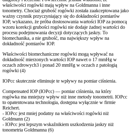
właściwości rogówki mają wpływ na Goldmanna i inne
tonometry. Chociaż grubość rogówki została zaakceptowana jako
ważny czynnik przyczyniający się do dokładności pomiarów
IOP, wykazano, że próba dostosowania wartości IOP za pomocą
wzoru korekcji grubości rogówki nie dodaje żadnej wartości do
procesu podejmowania decyzji dotyczących jaskry. To
biomechanika, a nie grubość, ma największy wpływ na
dokładność pomiarów IOP.
Właściwości biomechaniczne rogówki mogą wpływać na
dokładność mierzonych wartości IOP nawet o 17 mmHg w
oczach zdrowych3 i ponad 20 mmHg w oczach z patologią
rogówki (4)
IOPcc skutecznie eliminuje te wpływy na pomiar ciśnienia.
Compensated IOP (IOPcc) — pomiar ciśnienia, na który
rogówka ma mniejszy wpływ niż inne metody tonometrii. IOPcc
to opatentowana technologia, dostępna wyłącznie w firmie
Reichert.
- IOPcc jest mniej podatny na właściwości rogówki niż
Goldmann (2)
- IOPcc jest lepszym wskaźnikiem uszkodzenia jaskry niż
tonometria Goldmanna (6)