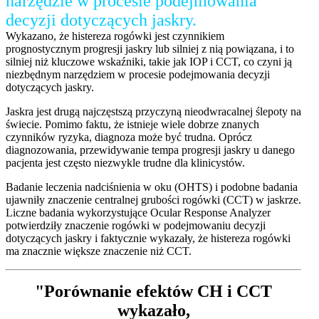
narzędzie w procesie podejmowania
decyzji dotyczących jaskry.
Wykazano, że histereza rogówki jest czynnikiem
prognostycznym progresji jaskry lub silniej z nią powiązana, i to
silniej niż kluczowe wskaźniki, takie jak IOP i CCT, co czyni ją
niezbędnym narzędziem w procesie podejmowania decyzji
dotyczących jaskry.
Jaskra jest drugą najczęstszą przyczyną nieodwracalnej ślepoty na
świecie. Pomimo faktu, że istnieje wiele dobrze znanych
czynników ryzyka, diagnoza może być trudna. Oprócz
diagnozowania, przewidywanie tempa progresji jaskry u danego
pacjenta jest często niezwykle trudne dla klinicystów.
Badanie leczenia nadciśnienia w oku (OHTS) i podobne badania
ujawniły znaczenie centralnej grubości rogówki (CCT) w jaskrze.
Liczne badania wykorzystujące Ocular Response Analyzer
potwierdziły znaczenie rogówki w podejmowaniu decyzji
dotyczących jaskry i faktycznie wykazały, że histereza rogówki
ma znacznie większe znaczenie niż CCT.
"Porównanie efektów CH i CCT
wykazało,